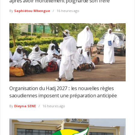
après avoir mortellement poignardé son frère
By
Saphiétou Mbengue
16 heures ago
Organisation du Hadj 2027 :: les nouvelles règles
saoudiennes imposent une préparation anticipée
By
Dieyna SENE
16 heures ago