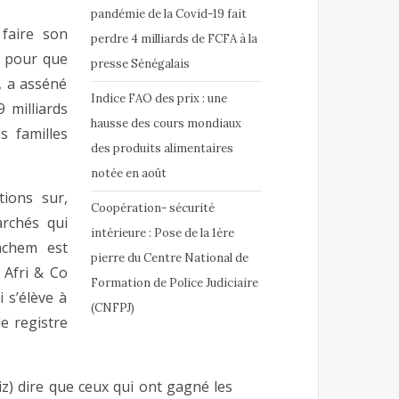
pandémie de la Covid-19 fait
 faire son
perdre 4 milliards de FCFA à la
e pour que
presse Sénégalais
», a asséné
Indice FAO des prix : une
 milliards
hausse des cours mondiaux
s familles
des produits alimentaires
notée en août
ions sur,
Coopération- sécurité
rchés qui
intérieure : Pose de la 1ère
achem est
pierre du Centre National de
 Afri & Co
Formation de Police Judiciaire
 s’élève à
(CNFPJ)
le registre
z) dire que ceux qui ont gagné les