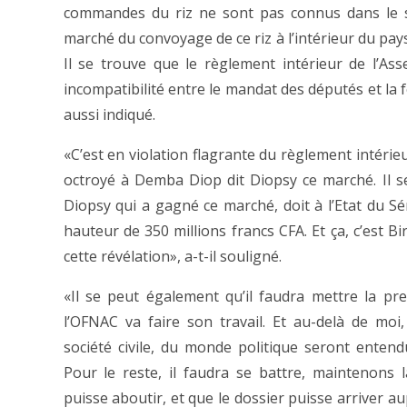
commandes du riz ne sont pas connus dans le se
marché du convoyage de ce riz à l’intérieur du pay
Il se trouve que le règlement intérieur de l’Ass
incompatibilité entre le mandat des députés et la fo
aussi indiqué.
«C’est en violation flagrante du règlement intérie
octroyé à Demba Diop dit Diopsy ce marché. Il se
Diopsy qui a gagné ce marché, doit à l’Etat du S
hauteur de 350 millions francs CFA. Et ça, c’est Bi
cette révélation», a-t-il souligné.
«Il se peut également qu’il faudra mettre la pr
l’OFNAC va faire son travail. Et au-delà de moi
société civile, du monde politique seront entendue
Pour le reste, il faudra se battre, maintenons 
puisse aboutir, et que le dossier puisse arriver a