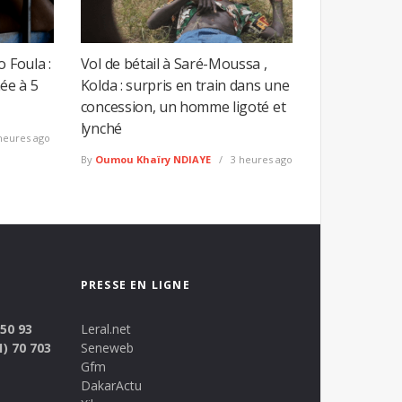
o Foula :
Vol de bétail à Saré-Moussa ,
ée à 5
Kolda : surpris en train dans une
concession, un homme ligoté et
lynché
heures ago
By
Oumou Khaïry NDIAYE
3 heures ago
PRESSE EN LIGNE
 50 93
Leral.net
1) 70 703
Seneweb
Gfm
DakarActu