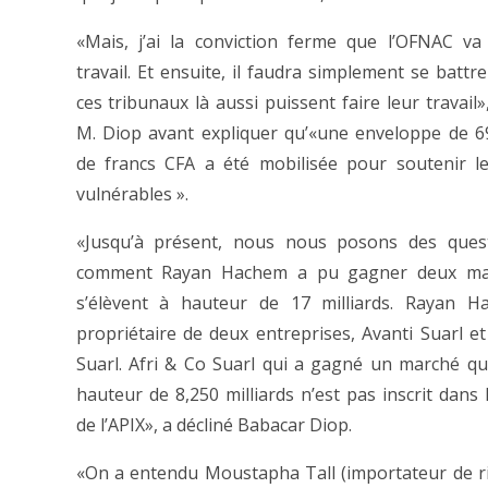
«Mais, j’ai la conviction ferme que l’OFNAC va
travail. Et ensuite, il faudra simplement se battr
ces tribunaux là aussi puissent faire leur travail
M. Diop avant expliquer qu’«une enveloppe de 69
de francs CFA a été mobilisée pour soutenir le
vulnérables ».
«Jusqu’à présent, nous nous posons des quest
comment Rayan Hachem a pu gagner deux ma
s’élèvent à hauteur de 17 milliards. Rayan H
propriétaire de deux entreprises, Avanti Suarl et
Suarl. Afri & Co Suarl qui a gagné un marché qui
hauteur de 8,250 milliards n’est pas inscrit dans 
de l’APIX», a décliné Babacar Diop.
«On a entendu Moustapha Tall (importateur de ri