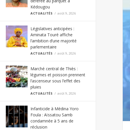
déférée au parquet à
Kédougou
ACTUALITÉS
août 9, 2026
Législatives anticipées :
Aminata Touré affiche
l’ambition d’une majorité
parlementaire
ACTUALITÉS
août 9, 2026
Marché central de Thiès :
légumes et poisson prennent
l’ascenseur sous l’effet des
pluies
ACTUALITÉS
août 9, 2026
Infanticide à Médina Yoro
Foula : Aïssatou Samb
condamnée à 5 ans de
réclusion