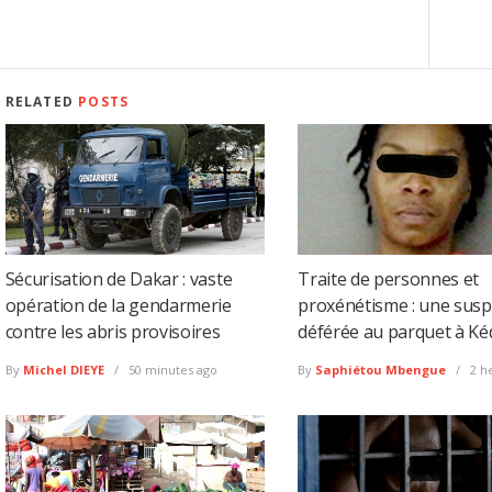
RELATED
POSTS
Sécurisation de Dakar : vaste
Traite de personnes et
opération de la gendarmerie
proxénétisme : une susp
contre les abris provisoires
déférée au parquet à K
By
Michel DIEYE
50 minutes ago
By
Saphiétou Mbengue
2 h