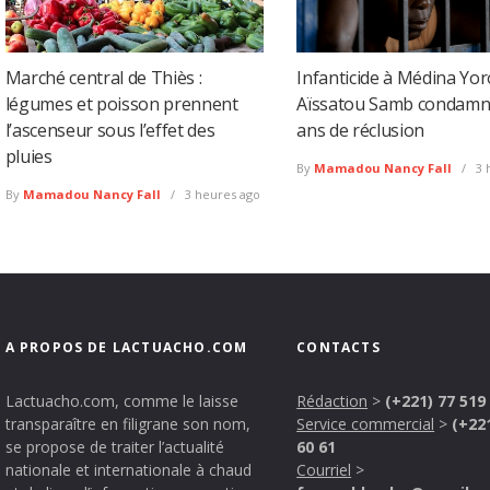
Marché central de Thiès :
Infanticide à Médina Yor
légumes et poisson prennent
Aïssatou Samb condamn
l’ascenseur sous l’effet des
ans de réclusion
pluies
By
Mamadou Nancy Fall
3 
By
Mamadou Nancy Fall
3 heures ago
A PROPOS DE LACTUACHO.COM
CONTACTS
Lactuacho.com, comme le laisse
Rédaction
>
(+221) 77 519
transparaître en filigrane son nom,
Service commercial
>
(+22
se propose de traiter l’actualité
60 61
nationale et internationale à chaud
Courriel
>