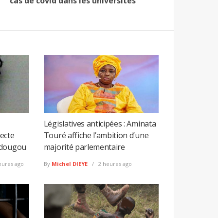
cas de covid dans les universités
Législatives anticipées : Aminata
ecte
Touré affiche l’ambition d’une
édougou
majorité parlementaire
eures ago
By
Michel DIEYE
2 heures ago