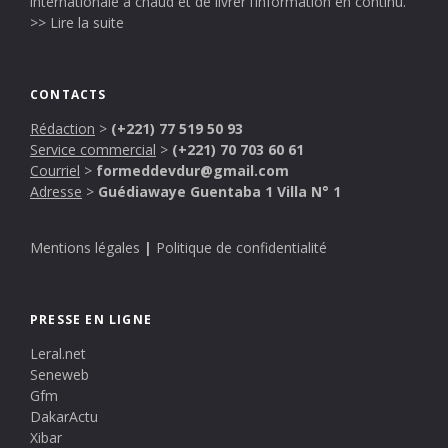
internationale à chaud et de livrer l’information en continu.
>> Lire la suite
CONTACTS
Rédaction
>
(+221) 77 519 50 93
Service commercial
>
(+221) 70 703 60 61
Courriel
>
formeddevdur@gmail.com
Adresse
>
Guédiawaye Guentaba 1 Villa N° 1
Mentions légales
|
Politique de confidentialité
PRESSE EN LIGNE
Leral.net
Seneweb
Gfm
DakarActu
Xibar