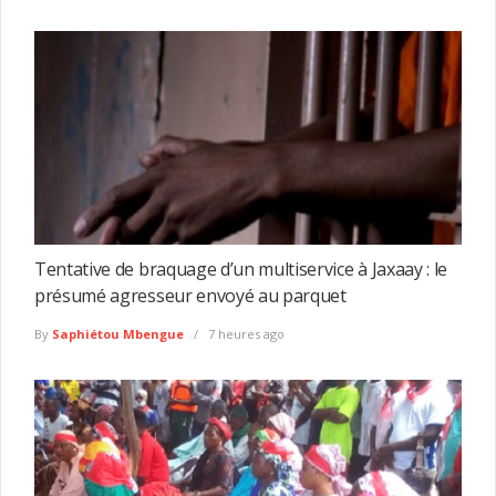
Tentative de braquage d’un multiservice à Jaxaay : le
présumé agresseur envoyé au parquet
By
Saphiétou Mbengue
7 heures ago