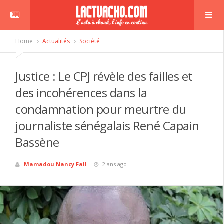
Home
Actualités
Société
Justice : Le CPJ révèle des failles et
des incohérences dans la
condamnation pour meurtre du
journaliste sénégalais René Capain
Bassène
Mamadou Nancy Fall
2 ans ago