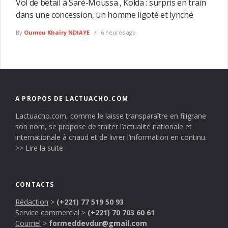
Vol de bétail à Saré-Moussa , Kolda : surpris en train
dans une concession, un homme ligoté et lynché
By
Oumou Khaïry NDIAYE
6 heures ago
A PROPOS DE LACTUACHO.COM
Lactuacho.com, comme le laisse transparaître en filigrane
son nom, se propose de traiter l’actualité nationale et
internationale à chaud et de livrer l’information en continu.
>> Lire la suite
CONTACTS
Rédaction
>
(+221) 77 519 50 93
Service commercial
>
(+221) 70 703 60 61
Courriel
>
formeddevdur@gmail.com