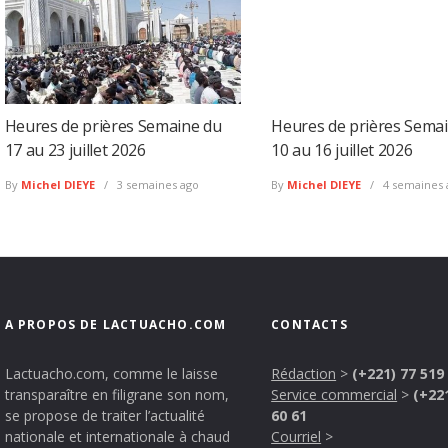
Heures de prières Semaine du
Heures de prières Sema
17 au 23 juillet 2026
10 au 16 juillet 2026
By
Michel DIEYE
3 semaines ago
By
Michel DIEYE
4 semaines 
A PROPOS DE LACTUACHO.COM
CONTACTS
Lactuacho.com, comme le laisse
Rédaction
>
(+221) 77 519
transparaître en filigrane son nom,
Service commercial
>
(+22
se propose de traiter l’actualité
60 61
nationale et internationale à chaud
Courriel
>