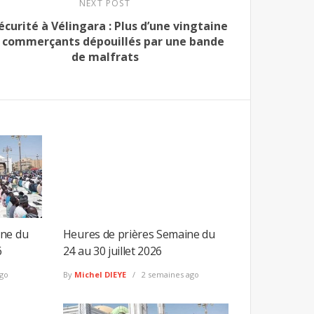
NEXT POST
écurité à Vélingara : Plus d’une vingtaine
 commerçants dépouillés par une bande
de malfrats
ine du
Heures de prières Semaine du
6
24 au 30 juillet 2026
go
By
Michel DIEYE
2 semaines ago