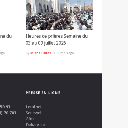
ine du
Heures de prières Semaine du
03 au 09 juillet 2026
ago
By
Michel DIEYE
1 mois ago
PRESSE EN LIGNE
 50 93
Leral.net
1) 70 703
Seneweb
Gfm
DakarActu