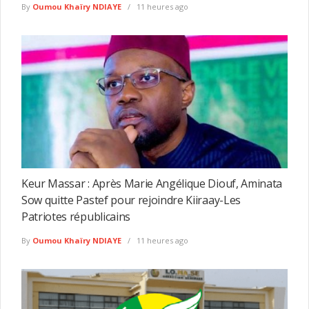
By
Oumou Khaïry NDIAYE
11 heures ago
Keur Massar : Après Marie Angélique Diouf, Aminata
Sow quitte Pastef pour rejoindre Kiiraay-Les
Patriotes républicains
By
Oumou Khaïry NDIAYE
11 heures ago