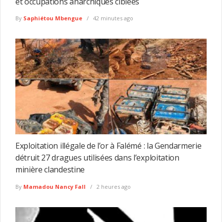
et occupations anarchiques ciblées
By
Saphiétou Mbengue
42 minutes ago
Exploitation illégale de l’or à Falémé : la Gendarmerie
détruit 27 dragues utilisées dans l’exploitation
minière clandestine
By
Mamadou Nancy Fall
2 heures ago