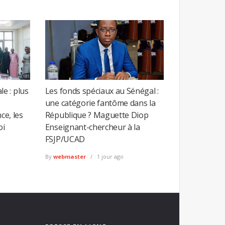
e : plus
Les fonds spéciaux au Sénégal :
une catégorie fantôme dans la
ce, les
République ? Maguette Diop
oi
Enseignant-chercheur à la
FSJP/UCAD
By
webmaster
1 jour ago