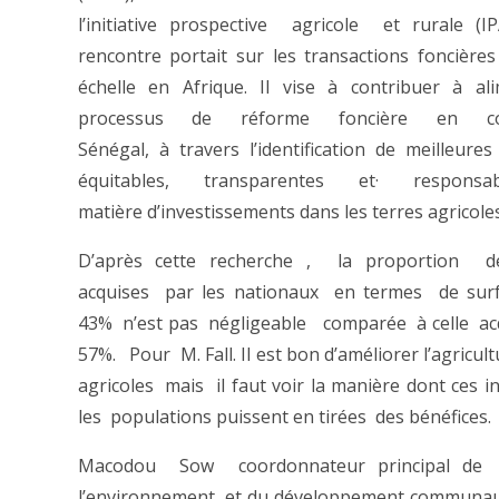
l’initiative prospective agricole et rurale (IP
rencontre portait sur les transactions foncière
échelle en Afrique. Il vise à contribuer à al
processus de réforme foncière en c
Sénégal, à travers l’identification de meilleures
équitables, transparentes et· respons
matière d’investissements dans les terres agricoles
D’après cette recherche , la proportion d
acquises par les nationaux en termes de surf
43% n’est pas négligeable comparée à celle ac
57%. Pour M. Fall. Il est bon d’améliorer l’agricu
agricoles mais il faut voir la manière dont ces i
les populations puissent en tirées des bénéfices.
Macodou Sow coordonnateur principal de l
l’environnement et du développement communau