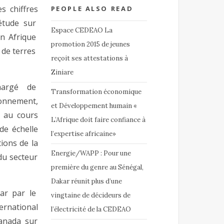
s chiffres
PEOPLE ALSO READ
 étude sur
Espace CEDEAO La
en Afrique
promotion 2015 de jeunes
 de terres
reçoit ses attestations à
Ziniare
chargé de
Transformation économique
nement,
et Développement humain «
t au cours
L’Afrique doit faire confiance à
de échelle
l’expertise africaine»
ions de la
Energie/WAPP : Pour une
du secteur
première du genre au Sénégal,
Dakar réunit plus d’une
ar par le
vingtaine de décideurs de
ernational
l’électricité de la CEDEAO
Canada sur