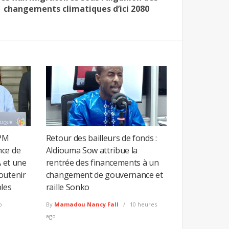
changements climatiques d’ici 2080
 PM
Retour des bailleurs de fonds :
nce de
Aldiouma Sow attribue la
A et une
rentrée des financements à un
outenir
changement de gouvernance et
bles
raille Sonko
o
By
Mamadou Nancy Fall
10 heures
ago