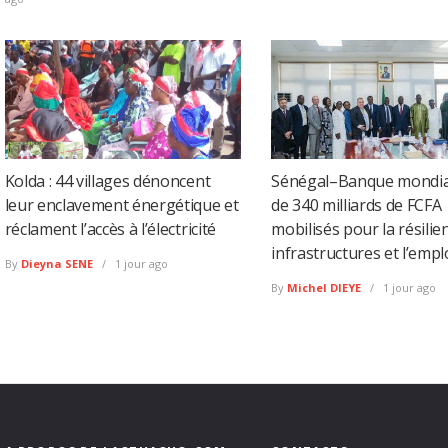
Kolda : 44 villages dénoncent
Sénégal–Banque mondial
leur enclavement énergétique et
de 340 milliards de FCFA
réclament l’accès à l’électricité
mobilisés pour la résilien
infrastructures et l’empl
By
Dieyna SENE
1 jour ago
By
Michel DIEYE
1 jour ago