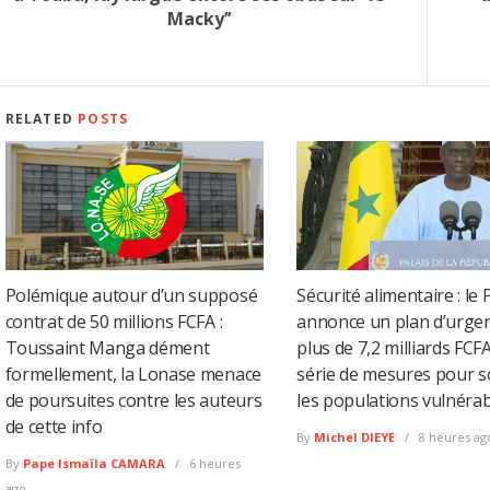
Macky’’
RELATED
POSTS
Polémique autour d’un supposé
Sécurité alimentaire : le
contrat de 50 millions FCFA :
annonce un plan d’urge
Toussaint Manga dément
plus de 7,2 milliards FCF
formellement, la Lonase menace
série de mesures pour s
de poursuites contre les auteurs
les populations vulnéra
de cette info
By
Michel DIEYE
8 heures ag
By
Pape Ismaïla CAMARA
6 heures
ago