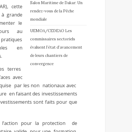
Salon Maritime de Dakar: Un
AR), cette
rendez-vous de la Pêche
s à grande
mondiale
imenter le
ours au
UEMOA/CEDEAO Les
 pratiques
commissaires sectoriels
ables en
évaluent l’état d’avancement
.
de leurs chantiers de
convergence
es terres
aces avec
quise par les non nationaux avec
lture en faisant des investissements
nvestissements sont faits pour que
’action pour la protection de
taire, valide pour une formation