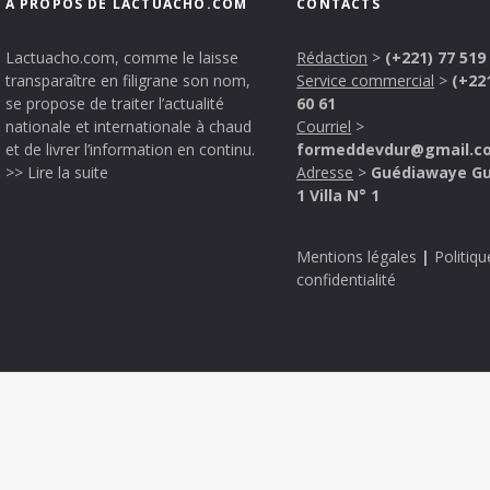
A PROPOS DE LACTUACHO.COM
CONTACTS
Lactuacho.com, comme le laisse
Rédaction
>
(+221) 77 519
transparaître en filigrane son nom,
Service commercial
>
(+22
se propose de traiter l’actualité
60 61
nationale et internationale à chaud
Courriel
>
et de livrer l’information en continu.
formeddevdur@gmail.c
>> Lire la suite
Adresse
>
Guédiawaye G
1 Villa N° 1
Mentions légales
|
Politiqu
confidentialité