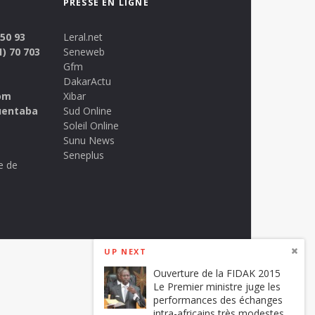
PRESSE EN LIGNE
 50 93
Leral.net
1) 70 703
Seneweb
Gfm
DakarActu
om
Xibar
uentaba
Sud Online
Soleil Online
Sunu News
Seneplus
e de
UP NEXT
Ouverture de la FIDAK 2015
Le Premier ministre juge les
performances des échanges
intra-africains très modestes