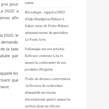
saisis
 prix pour
 La DGID a
Nécrologie : rappel à DIEU
ances afin
d’Adja Khadijatou Ndiaye à
Dakar, sœur de Pèdre Ndiaye,
administrateur du quotidien
la DGID, le
Le Point Actu.
a demande.
de la taxe
Polémique sur ses articles :
aluée par
Softcare conteste L’As et
assure la conformité de ses
produits d’hygiène
appelé les
Trafic de devises contrefaites
cisant que
: la Section de recherches
ement.
démantèle un réseau
international, quatre suspects
arrêtés dont un officier