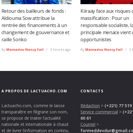
Retour des bailleurs de fonds :
Kiiraay face aux risques 
Aldiouma Sow attribue la
massification : Pour un
rentrée des financements à un
responsable socialiste, l
changement de gouvernance et
principale menace vient 
raille Sonko
opportunistes
By
Mamadou Nancy Fall
3 heures ago
By
Mamadou Nancy Fall
3 
A PROPOS DE LACTUACHO.COM
CONTACTS
Lactuacho.com, comme le laisse
Rédaction
>
(+221) 77 519
transparaître en filigrane son nom,
Service commercial
>
(+22
se propose de traiter l’actualité
60 61
nationale et internationale à chaud
Courriel
>
et de livrer l’information en continu.
formeddevdur@gmail.c