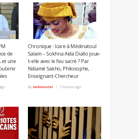
 PM
Chronique : Icare à Médinatoul
nce de
Salam – Sokhna Aïda Diallo joue-
A et une
t-elle avec le feu sacré ? Par
outenir
Ndiamé Sakho, Philosophe,
bles
Enseignant-Chercheur
ago
By
webmaster
2 heures ago