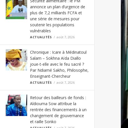
Sécurité alimentaire : le PM
annonce un plan d’urgence de
plus de 7,2 milliards FCFA et
une série de mesures pour
soutenir les populations
vulnérables
ACTUALITÉS
août 7, 2026
Chronique : Icare à Médinatoul
Salam – Sokhna Aïda Diallo
joue-t-elle avec le feu sacré ?
Par Ndiamé Sakho, Philosophe,
Enseignant-Chercheur
ACTUALITÉS
août 7, 2026
Retour des bailleurs de fonds :
Aldiouma Sow attribue la
rentrée des financements à un
changement de gouvernance
et raille Sonko
ACTUALITÉS
août 7, 2026