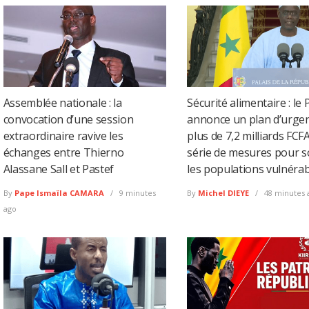
Assemblée nationale : la
Sécurité alimentaire : le
convocation d’une session
annonce un plan d’urge
extraordinaire ravive les
plus de 7,2 milliards FCF
échanges entre Thierno
série de mesures pour s
Alassane Sall et Pastef
les populations vulnéra
By
Pape Ismaïla CAMARA
9 minutes
By
Michel DIEYE
48 minutes 
ago