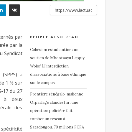
cernés par
PEOPLE ALSO READ
rée par la
Cohésion estudiantine : un
u Syndicat
soutien de Mbootaayu Leppiy
Wolof à l’interdiction
 (SPPS) a
d’associations à base ethnique
de 1 % sur
sur le campus
5-17 du 27
Frontière sénégalo-malienne-
e à deux
Orpaillage clandestin : une
érale des
opération policière fait
tomber un réseau à
Satadougou, 70 millions FCFA
pécificité