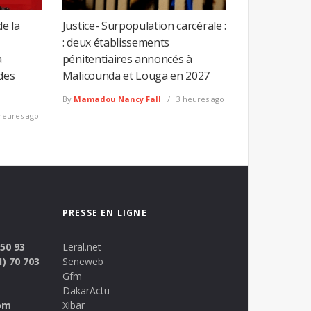
de la
Justice- Surpopulation carcérale :
: deux établissements
a
pénitentiaires annoncés à
des
Malicounda et Louga en 2027
By
Mamadou Nancy Fall
3 heures ago
heures ago
PRESSE EN LIGNE
 50 93
Leral.net
1) 70 703
Seneweb
Gfm
DakarActu
om
Xibar