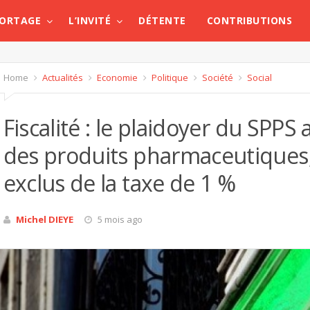
PORTAGE
L’INVITÉ
DÉTENTE
CONTRIBUTIONS
Home
Actualités
Economie
Politique
Société
Social
Fiscalité : le plaidoyer du SPPS 
des produits pharmaceutiques
exclus de la taxe de 1 %
Michel DIEYE
5 mois ago