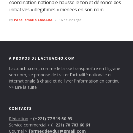
coordination nationale hausse le ton et dénonce des
initiatives « illégitimes » menées en son nom
By
Pape Ismaïla CAMARA
16 heures ago
A PROPOS DE LACTUACHO.COM
Lactuacho.com, comme le laisse transparaître en filigrane
son nom, se propose de traiter l’actualité nationale et
internationale à chaud et de livrer l’information en continu.
>> Lire la suite
CONTACTS
Rédaction
>
(+221) 77 519 50 93
Service commercial
>
(+221) 70 703 60 61
Courriel
>
formeddevdur@gmail.com