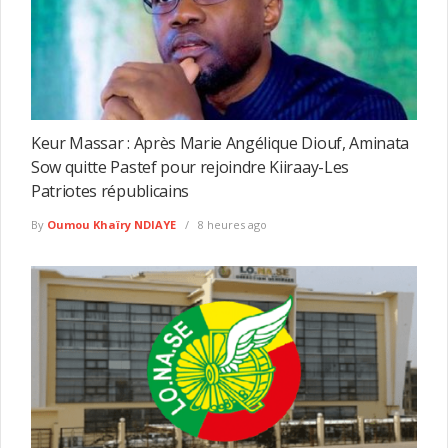
Keur Massar : Après Marie Angélique Diouf, Aminata
Sow quitte Pastef pour rejoindre Kiiraay-Les
Patriotes républicains
By
Oumou Khaïry NDIAYE
8 heures ago