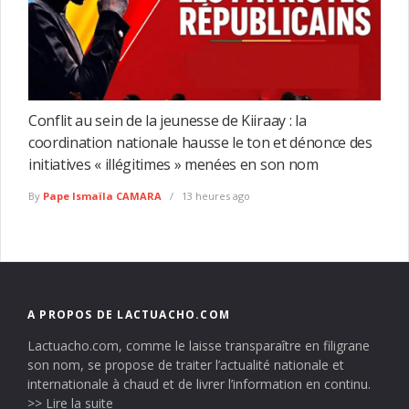
Conflit au sein de la jeunesse de Kiiraay : la
coordination nationale hausse le ton et dénonce des
initiatives « illégitimes » menées en son nom
By
Pape Ismaïla CAMARA
13 heures ago
A PROPOS DE LACTUACHO.COM
Lactuacho.com, comme le laisse transparaître en filigrane
son nom, se propose de traiter l’actualité nationale et
internationale à chaud et de livrer l’information en continu.
>> Lire la suite