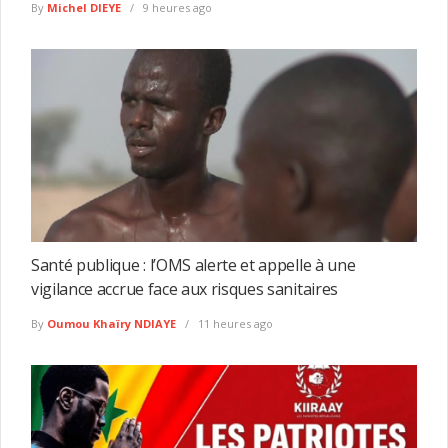
By
Michel DIEYE
9 heures ago
Santé publique : l’OMS alerte et appelle à une
vigilance accrue face aux risques sanitaires
By
Oumou Khaïry NDIAYE
11 heures ago