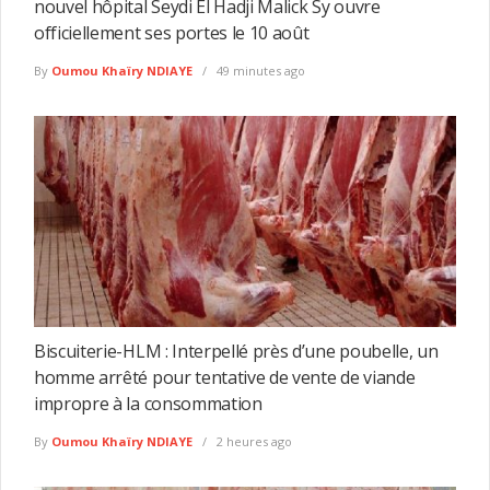
nouvel hôpital Seydi El Hadji Malick Sy ouvre
officiellement ses portes le 10 août
By
Oumou Khaïry NDIAYE
49 minutes ago
Biscuiterie-HLM : Interpellé près d’une poubelle, un
homme arrêté pour tentative de vente de viande
impropre à la consommation
By
Oumou Khaïry NDIAYE
2 heures ago