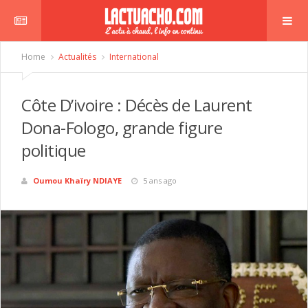
Home
Actualités
International
Côte D’ivoire : Décès de Laurent
Dona-Fologo, grande figure
politique
Oumou Khaïry NDIAYE
5 ans ago