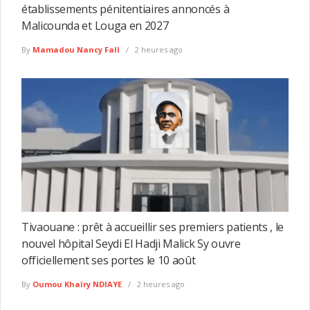
établissements pénitentiaires annoncés à
Malicounda et Louga en 2027
By
Mamadou Nancy Fall
2 heures ago
Tivaouane : prêt à accueillir ses premiers patients , le
nouvel hôpital Seydi El Hadji Malick Sy ouvre
officiellement ses portes le 10 août
By
Oumou Khaïry NDIAYE
2 heures ago