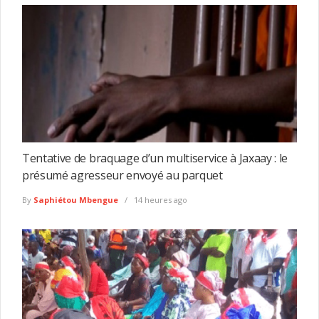
Tentative de braquage d’un multiservice à Jaxaay : le
présumé agresseur envoyé au parquet
By
Saphiétou Mbengue
14 heures ago