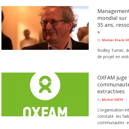
Management d
mondial sur 
35 ans, resso
»
By
Momar Diack S
Rodley Turner, 
de projet en visi
OXFAM juge f
communautés 
extractives
By
Michel DIEYE
L’organisation i
constaté les fai
communautés et d