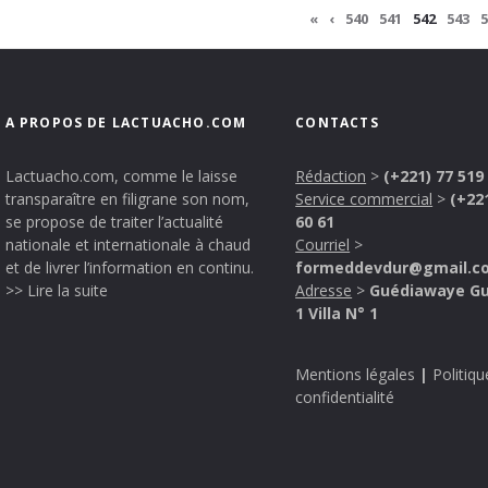
«
‹
540
541
542
543
5
A PROPOS DE LACTUACHO.COM
CONTACTS
Lactuacho.com, comme le laisse
Rédaction
>
(+221) 77 519
transparaître en filigrane son nom,
Service commercial
>
(+22
se propose de traiter l’actualité
60 61
nationale et internationale à chaud
Courriel
>
et de livrer l’information en continu.
formeddevdur@gmail.c
>> Lire la suite
Adresse
>
Guédiawaye G
1 Villa N° 1
Mentions légales
|
Politiqu
confidentialité