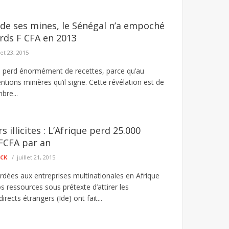
 de ses mines, le Sénégal n’a empoché
ards F CFA en 2013
let 23, 2015
l perd énormément de recettes, parce qu’au
tions minières qu’il signe. Cette révélation est de
bre...
s illicites : L’Afrique perd 25.000
 FCFA par an
ECK
juillet 21, 2015
rdées aux entreprises multinationales en Afrique
s ressources sous prétexte d’attirer les
rects étrangers (Ide) ont fait...