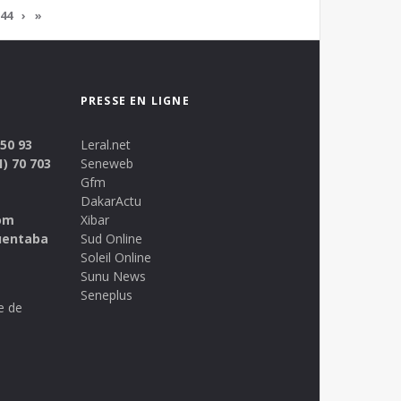
44
›
»
PRESSE EN LIGNE
 50 93
Leral.net
1) 70 703
Seneweb
Gfm
DakarActu
om
Xibar
uentaba
Sud Online
Soleil Online
Sunu News
Seneplus
e de