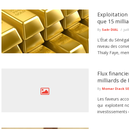
Exploitation
que 15 milli
By
Saër DIAL
juil
L’État du Sénéga
niveau des conven
Thialy Faye, mem
Flux financier
milliards de
By
Momar Diack S
Les faveurs acco
qui exploitent no
investissements di