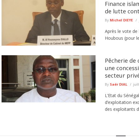
Finance isla
de lutte con
By
Michel DIEYE
Après le vote de 
Houbous (pour les
Pêcherie de 
une concessi
secteur priv
By
Saër DIAL
juil
L’Etat du Sénéga
d’exploitation ex
des exploitants de