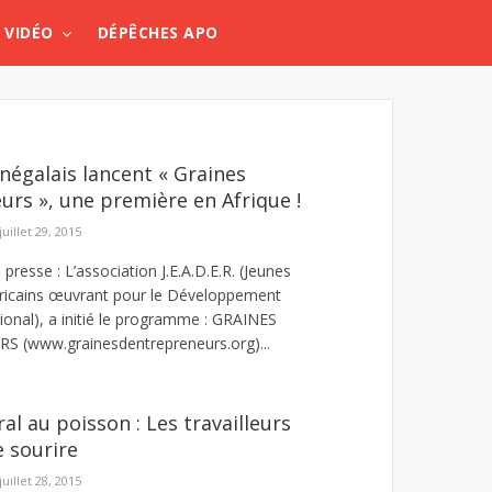
VIDÉO
DÉPÊCHES APO
négalais lancent « Graines
urs », une première en Afrique !
juillet 29, 2015
esse : L’association J.E.A.D.E.R. (Jeunes
fricains œuvrant pour le Développement
nal), a initié le programme : GRAINES
 (www.grainesdentrepreneurs.org)...
al au poisson : Les travailleurs
e sourire
juillet 28, 2015