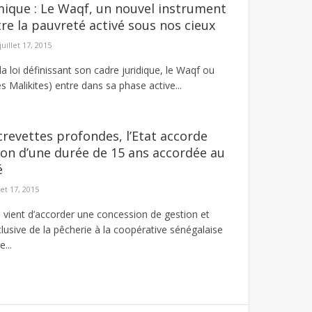
mique : Le Waqf, un nouvel instrument
tre la pauvreté activé sous nos cieux
juillet 17, 2015
la loi définissant son cadre juridique, le Waqf ou
 Malikites) entre dans sa phase active...
crevettes profondes, l’Etat accorde
on d’une durée de 15 ans accordée au
é
let 17, 2015
l vient d’accorder une concession de gestion et
clusive de la pêcherie à la coopérative sénégalaise
...