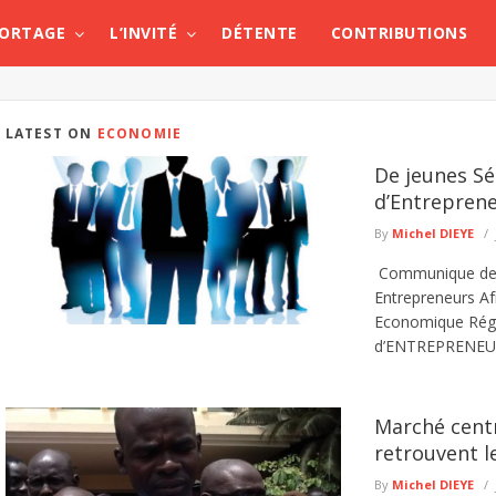
PORTAGE
L’INVITÉ
DÉTENTE
CONTRIBUTIONS
LATEST ON
ECONOMIE
De jeunes Sé
d’Entreprene
By
Michel DIEYE
Communique de pr
Entrepreneurs A
Economique Régio
d’ENTREPRENEURS
Marché centr
retrouvent l
By
Michel DIEYE