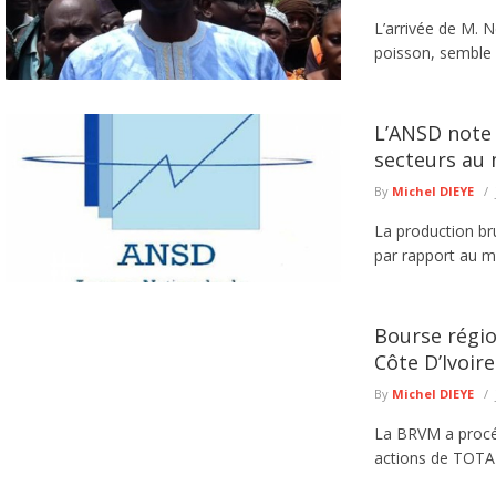
L’arrivée de M. 
poisson, semble r
L’ANSD note 
secteurs au 
By
Michel DIEYE
La production bru
par rapport au m
Bourse régio
Côte D’Ivoire
By
Michel DIEYE
La BRVM a procéd
actions de TOTAL 