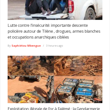
Lutte contre l’insécurité: importante descente
policière autour de Tilène , drogues, armes blanches
et occupations anarchiques ciblées
By
Saphiétou Mbengue
3 heures ago
Exploitation illégale de l’or à Falémé : la Gendarmerie