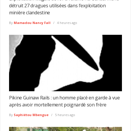
détruit 27 dragues utilisées dans l’exploitation
minière clandestine
By
Mamadou Nancy Fall
4 heures ago
Pikine Guinaw Rails : un homme placé en garde à vue
après avoir mortellement poignardé son frère
By
Saphiétou Mbengue
5 heures ago