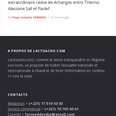
extraordinaire ravive les échanges entre Thierno
Alassane Sall et Pastef
By
Pape Ismaïla CAMARA
8 heures ago
A PROPOS DE LACTUACHO.COM
Lactuacho.com, comme le laisse transparaître en filigrane
son nom, se propose de traiter l’actualité nationale et
internationale à chaud et de livrer l’information en continu.
>> Lire la suite
CONTACTS
Rédaction
>
(+221) 77 519 50 93
Service commercial
>
(+221) 70 703 60 61
Courriel
>
formeddevdur@gmail.com