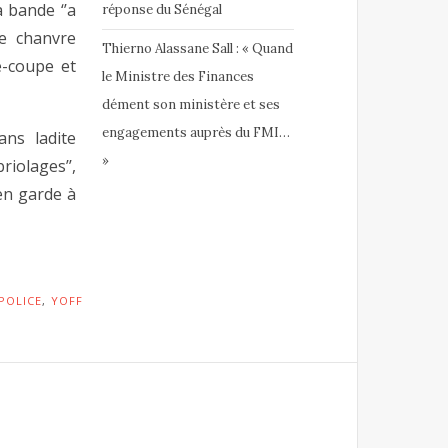
a bande ‘’a
réponse du Sénégal
de chanvre
Thierno Alassane Sall : « Quand
e-coupe et
le Ministre des Finances
dément son ministère et ses
engagements auprès du FMI…
ans ladite
»
iolages’’,
 en garde à
POLICE
,
YOFF