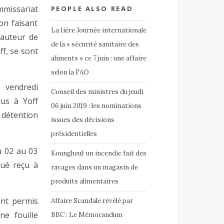
mmissariat
PEOPLE ALSO READ
on faisant
La 1ière Journée internationale
auteur de
de la « sécurité sanitaire des
ff, se sont
aliments » ce 7 juin : une affaire
selon la FAO
vendredi
Conseil des ministres du jeudi
dus à Yoff
06 juin 2019 : les nominations
, détention
issues des décisions
présidentielles
u 02 au 03
Koungheul: un incendie fait des
qué reçu à
ravages dans un magasin de
produits alimentaires
ont permis
Affaire Scandale révélé par
une fouille
BBC : Le Mémorandum