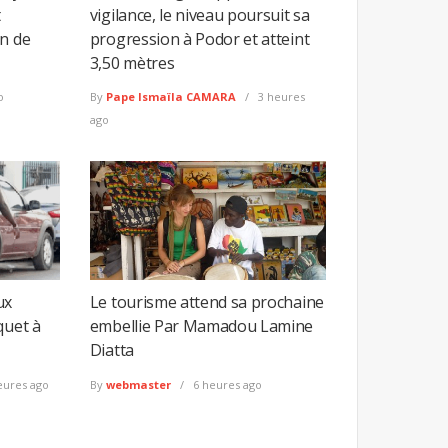
t
vigilance, le niveau poursuit sa
on de
progression à Podor et atteint
3,50 mètres
o
By
Pape Ismaïla CAMARA
3 heures
ago
ux
Le tourisme attend sa prochaine
quet à
embellie Par Mamadou Lamine
Diatta
eures ago
By
webmaster
6 heures ago