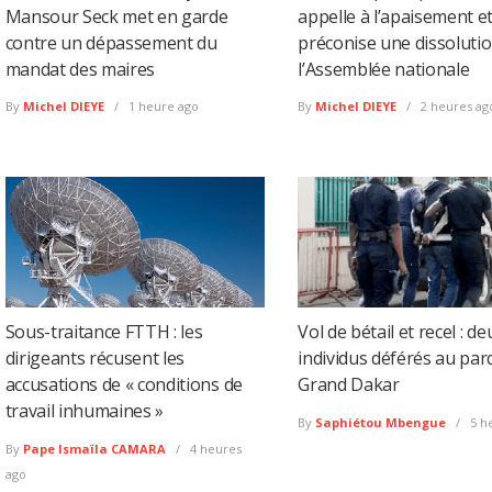
Mansour Seck met en garde
appelle à l’apaisement e
contre un dépassement du
préconise une dissoluti
mandat des maires
l’Assemblée nationale
By
Michel DIEYE
1 heure ago
By
Michel DIEYE
2 heures ag
Sous-traitance FTTH : les
Vol de bétail et recel : de
dirigeants récusent les
individus déférés au par
accusations de « conditions de
Grand Dakar
travail inhumaines »
By
Saphiétou Mbengue
5 h
By
Pape Ismaïla CAMARA
4 heures
ago