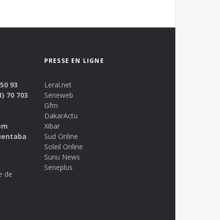
PRESSE EN LIGNE
 50 93
Leral.net
1) 70 703
Seneweb
Gfm
DakarActu
om
Xibar
uentaba
Sud Online
Soleil Online
Sunu News
Seneplus
e de