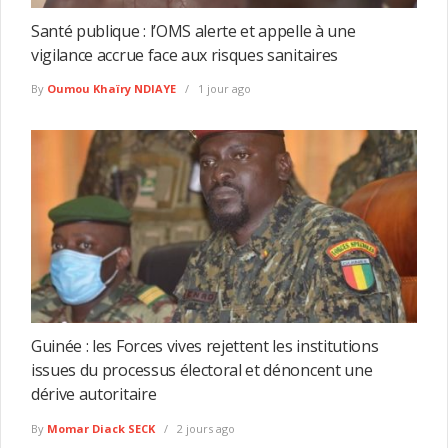
Santé publique : l’OMS alerte et appelle à une
vigilance accrue face aux risques sanitaires
By
Oumou Khaïry NDIAYE
1 jour ago
Guinée : les Forces vives rejettent les institutions
issues du processus électoral et dénoncent une
dérive autoritaire
By
Momar Diack SECK
2 jours ago