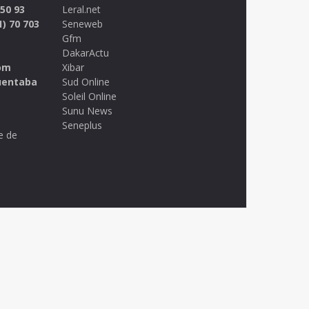
 50 93
Leral.net
1) 70 703
Seneweb
Gfm
DakarActu
om
Xibar
uentaba
Sud Online
Soleil Online
Sunu News
Seneplus
e de