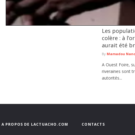
Les populati
Tentative de braquage d’un multiservice à Jaxaay : le présum
colère : à l’
Le Commissariat d’arrondissement de Jaxaay a annoncé le défèrement au parqu
aurait été b
de ...
lire plus
By
Mamadou Nancy
A Ouest Foire, su
riveraines sont t
autorités...
A PROPOS DE LACTUACHO.COM
CONTACTS