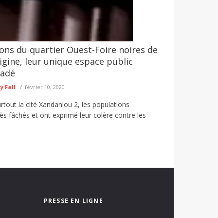
ons du quartier Ouest-Foire noires de
é agresseur envoyé au parquet
origine, leur unique espace public
et d’un individu mis en cause dans une affaire
radé
 Fall
février 10, 2020
rtout la cité Xandanlou 2, les populations
rès fâchés et ont exprimé leur colère contre les
PRESSE EN LIGNE