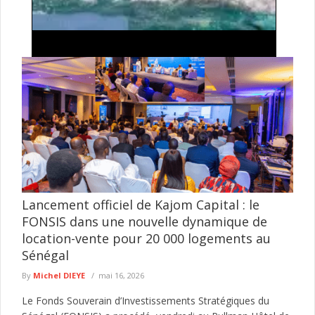
Naufrage à Djibanar : deux bébés périssent dans
le chavirement d’une pirogue
Une traversée fluviale a tourné au drame, jeudi matin, dans la
région de Sédhiou. Une pirogue artisanale reliant Djiredi à ...
lire plus
Lancement officiel de Kajom Capital : le
FONSIS dans une nouvelle dynamique de
location-vente pour 20 000 logements au
Sénégal
By
Michel DIEYE
mai 16, 2026
Le Fonds Souverain d’Investissements Stratégiques du