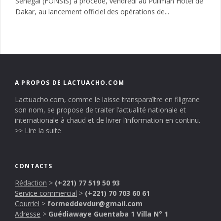
Sénégal (FONSIS) a procédé, vendredi au Pullman Hôtel de
Dakar, au lancement officiel des opérations de...
A PROPOS DE LACTUACHO.COM
Lactuacho.com, comme le laisse transparaître en filigrane
son nom, se propose de traiter l’actualité nationale et
internationale à chaud et de livrer l’information en continu.
>> Lire la suite
CONTACTS
Rédaction
>
(+221) 77 519 50 93
Service commercial
>
(+221) 70 703 60 61
Courriel
>
formeddevdur@gmail.com
Adresse
>
Guédiawaye Guentaba 1 Villa N° 1