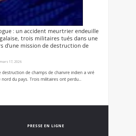
ogue : un accident meurtrier endeuille
 Pastef pour rejoindre Kiiraay-Les
alaise, trois militaires tués dans une
assar. Après celui de l'ancienne ministre de la ...
rs d’une mission de destruction de
mars 17, 2026
 destruction de champs de chanvre indien a viré
nord du pays. Trois militaires ont perdu...
PRESSE EN LIGNE