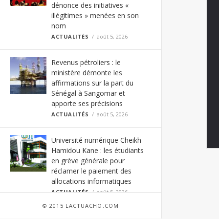
dénonce des initiatives «
illégitimes » menées en son
nom
ACTUALITÉS
août 5, 2026
Revenus pétroliers : le
ministère démonte les
affirmations sur la part du
Sénégal à Sangomar et
apporte ses précisions
ACTUALITÉS
août 5, 2026
Université numérique Cheikh
Hamidou Kane : les étudiants
en grève générale pour
réclamer le paiement des
allocations informatiques
ACTUALITÉS
août 5, 2026
© 2015 LACTUACHO.COM