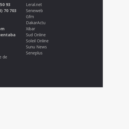
 50 93
Leral.net
1) 70 703
Seneweb
Gfm
DakarActu
om
Xibar
uentaba
Sud Online
Soleil Online
Sunu News
Seneplus
e de