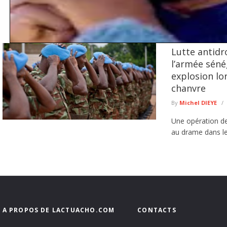
Lutte antidr
Keur Massar : Après Marie Angélique Diouf, Aminata Sow quitte
Patriotes républicains
l’armée sénég
Le parti Pastef continue d'enregistrer des départs dans le département de Keur M
explosion lo
lire plus
chanvre
By
Michel DIEYE
Une opération de
au drame dans le 
A PROPOS DE LACTUACHO.COM
CONTACTS