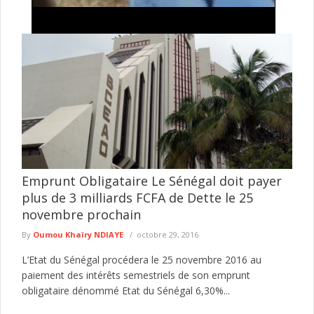
Vol de bétail à Saré-Moussa , Kolda : surpris en
train dans une concession, un homme ligoté et
lynché
Un homme soupçonné d’avoir tenté de voler du bétail dans une
concession à Saré-Moussa, dans le département de Kolda, a ...
lire plus
Emprunt Obligataire Le Sénégal doit payer
plus de 3 milliards FCFA de Dette le 25
novembre prochain
By
Oumou Khaïry NDIAYE
octobre 29, 2016
L’Etat du Sénégal procédera le 25 novembre 2016 au
paiement des intérêts semestriels de son emprunt
obligataire dénommé Etat du Sénégal 6,30%...