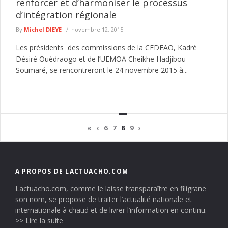
renforcer et d’harmoniser le processus
d’intégration régionale
By
Michel DIEYE
novembre 12, 2015
Les présidents des commissions de la CEDEAO, Kadré
Désiré Ouédraogo et de l’UEMOA Cheikhe Hadjibou
Soumaré, se rencontreront le 24 novembre 2015 à...
«
‹
6
7
8
9
›
A PROPOS DE LACTUACHO.COM
Lactuacho.com, comme le laisse transparaître en filigrane
son nom, se propose de traiter l’actualité nationale et
internationale à chaud et de livrer l’information en continu.
>> Lire la suite