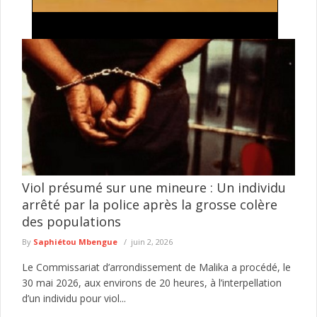
Processus de révision constitutionnelle au Ghana
: Leçons pour les autres pays africains Par Paul
Ejime
Les changements de gouvernement anticonstitutionnels ont
gravement affecté la démocratie participative en Afrique,
entraînant notamment une résurgence des régimes militaires, ...
lire plus
Viol présumé sur une mineure : Un individu
arrêté par la police après la grosse colère
des populations
By
Saphiétou Mbengue
juin 2, 2026
Le Commissariat d’arrondissement de Malika a procédé, le
30 mai 2026, aux environs de 20 heures, à l’interpellation
d’un individu pour viol...