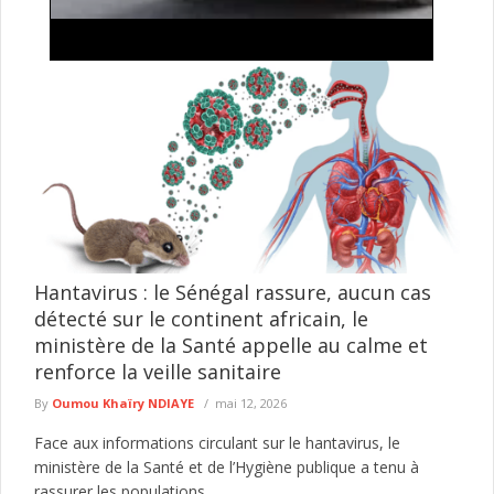
Lutte contre l'insécurité: importante descente
policière autour de Tilène , drogues, armes
blanches et occupations anarchiques ciblées
Le Commissariat d'arrondissement de la Médina a mené, le 4
août 2026, une vaste opération de sécurisation dans plusieurs
secteurs ...
lire plus
Hantavirus : le Sénégal rassure, aucun cas
détecté sur le continent africain, le
ministère de la Santé appelle au calme et
renforce la veille sanitaire
By
Oumou Khaïry NDIAYE
mai 12, 2026
Face aux informations circulant sur le hantavirus, le
ministère de la Santé et de l’Hygiène publique a tenu à
rassurer les populations....