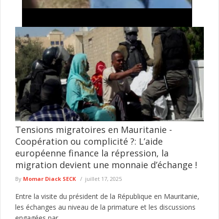
Vol de bétail à Saré-Moussa , Kolda : surpris en
train dans une concession, un homme ligoté et
lynché
Un homme soupçonné d’avoir tenté de voler du bétail dans une
concession à Saré-Moussa, dans le département de Kolda, a ...
lire plus
Tensions migratoires en Mauritanie -
Coopération ou complicité ?: L’aide
européenne finance la répression, la
migration devient une monnaie d’échange !
By
Momar Diack SECK
juillet 17, 2025
Entre la visite du président de la République en Mauritanie,
les échanges au niveau de la primature et les discussions
engagées par...