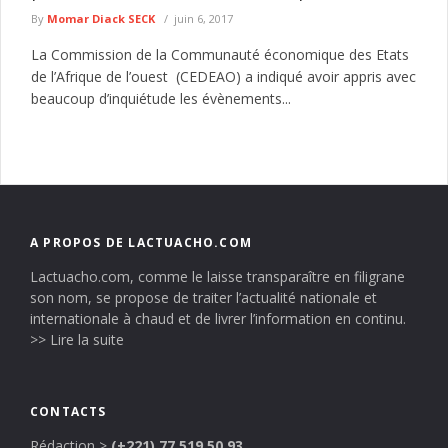
By
Momar Diack SECK
juin 6, 2017
La Commission de la Communauté économique des Etats
de l’Afrique de l’ouest (CEDEAO) a indiqué avoir appris avec
beaucoup d’inquiétude les évènements...
A PROPOS DE LACTUACHO.COM
Lactuacho.com, comme le laisse transparaître en filigrane
son nom, se propose de traiter l’actualité nationale et
internationale à chaud et de livrer l’information en continu.
>> Lire la suite
CONTACTS
Rédaction
>
(+221) 77 519 50 93