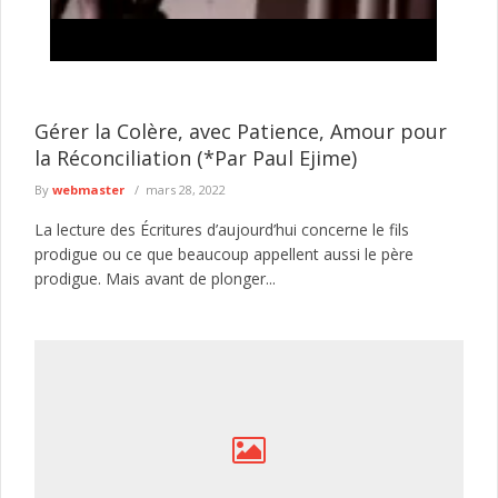
Tentative de braquage d’un multiservice à Jaxaay :
le présumé agresseur envoyé au parquet
Le Commissariat d’arrondissement de Jaxaay a annoncé le
défèrement au parquet d’un individu mis en cause dans une
Gérer la Colère, avec Patience, Amour pour
affaire de ...
lire plus
la Réconciliation (*Par Paul Ejime)
By
webmaster
mars 28, 2022
La lecture des Écritures d’aujourd’hui concerne le fils
prodigue ou ce que beaucoup appellent aussi le père
prodigue. Mais avant de plonger...