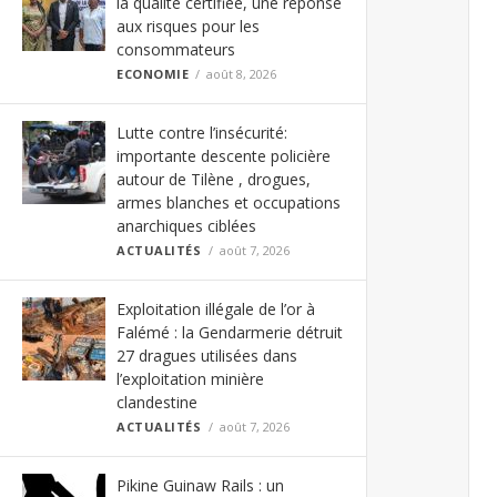
la qualité certifiée, une réponse
aux risques pour les
consommateurs
ECONOMIE
août 8, 2026
Lutte contre l’insécurité:
importante descente policière
autour de Tilène , drogues,
armes blanches et occupations
anarchiques ciblées
ACTUALITÉS
août 7, 2026
Exploitation illégale de l’or à
Falémé : la Gendarmerie détruit
27 dragues utilisées dans
l’exploitation minière
clandestine
ACTUALITÉS
août 7, 2026
Pikine Guinaw Rails : un