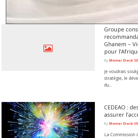
Groupe consul
Aby’s Garden : la bataille judiciaire entre les associés se pour
de francs CFA à Aby Ndour
recommandat
Le différend opposant Babacar Athie à la chanteuse Aby Ndour, autour de la gest
Ghanem – Vi
lire plus
pour l’Afriqu
By
Momar Diack S
Je voudrais souli
stratégie, le dév
du...
CEDEAO : de
assurer l’ac
By
Momar Diack S
La Commission 