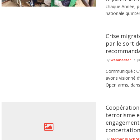
chaque Année, pe
nationale qu’inter
Crise migrat
par le sort 
recommanda
By
webmaster
ju
Communiqué : C’
avons visionné d
Open arms, dans l
Coopération
terrorisme et
engagements
concertatio
By
Momar Diack S