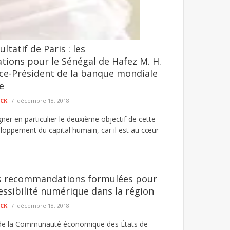
tatif de Paris : les
suit, Babacar Athie réclame 420 millions
ions pour le Sénégal de Hafez M. H.
ion de la société Aby’s Garden, connaît ...
ce-Président de la banque mondiale
e
ECK
décembre 18, 2018
gner en particulier le deuxième objectif de cette
eloppement du capital humain, car il est au cœur
s recommandations formulées pour
cessibilité numérique dans la région
ECK
décembre 18, 2018
de la Communauté économique des États de