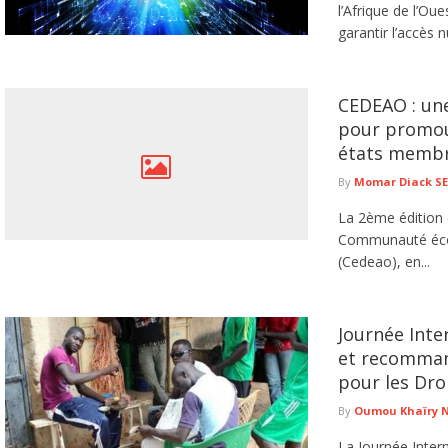
l’Afrique de l’O
garantir l’accès 
CEDEAO : un
pour promouv
états memb
By
Momar Diack S
La 2ème édition 
Communauté écon
(Cedeao), en...
Journée Inter
et recommand
pour les Dro
By
Oumou Khaïry 
La Journée Inter