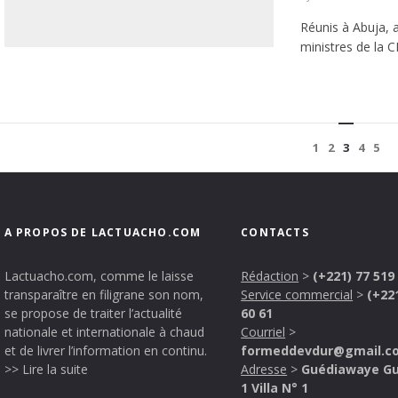
Réunis à Abuja, a
ministres de la 
1
2
3
4
5
A PROPOS DE LACTUACHO.COM
CONTACTS
Lactuacho.com, comme le laisse
Rédaction
>
(+221) 77 519
transparaître en filigrane son nom,
Service commercial
>
(+22
se propose de traiter l’actualité
60 61
nationale et internationale à chaud
Courriel
>
et de livrer l’information en continu.
formeddevdur@gmail.c
>> Lire la suite
Adresse
>
Guédiawaye G
1 Villa N° 1