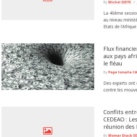
By
Michel DIEYE
La 40ème session
au niveau minis
Etats de l’Afrique 
Flux financie
aux pays afri
le fléau
By
Pape Ismaïla 
Des experts ont 
contre les mouvem
Conflits ent
CEDEAO : Le
réunion des 
By
Momar Diack S