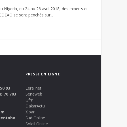
u Nigeria, du 24 au 26 avril 2018, des experts et
CEDEAO se sont penchés sur...
PRESSE EN LIGNE
 50 93
Leral.net
1) 70 703
Seneweb
Gfm
DakarActu
om
Xibar
uentaba
Sud Online
Soleil Online