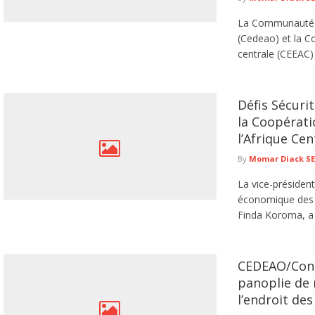
La Communauté é
(Cedeao) et la 
centrale (CEEAC) 
Défis Sécuri
la Coopératio
l’Afrique C
By
Momar Diack S
La vice-préside
économique des E
Finda Koroma, a
CEDEAO/Conse
panoplie de
l’endroit de