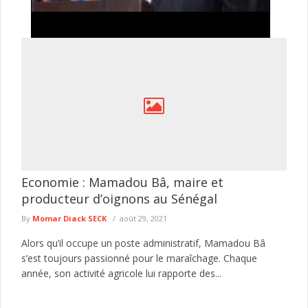
Assemblée nationale : la convocation d'une
session extraordinaire ravive les échanges entre
Thierno Alassane Sall et Pastef
Le président de l'Assemblée nationale, Ousmane Sonko, a
signé un arrêté convoquant les députés en session
extraordinaire le 10 août ...
lire plus
Economie : Mamadou Bâ, maire et
producteur d’oignons au Sénégal
By
Momar Diack SECK
août 29, 2021
Alors qu’il occupe un poste administratif, Mamadou Bâ
s’est toujours passionné pour le maraîchage. Chaque
année, son activité agricole lui rapporte des...