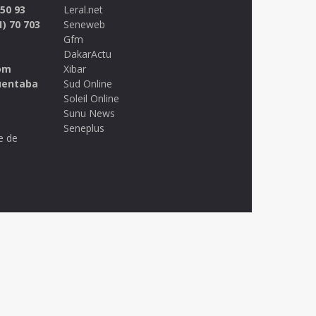
 50 93
Leral.net
1) 70 703
Seneweb
Gfm
DakarActu
om
Xibar
uentaba
Sud Online
Soleil Online
Sunu News
Seneplus
e de