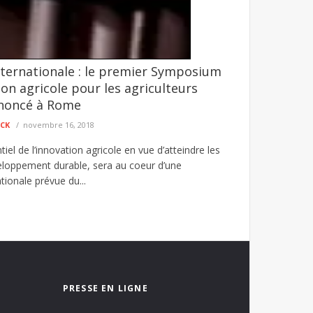
ternationale : le premier Symposium
é agresseur envoyé au parquet
ion agricole pour les agriculteurs
et d’un individu mis en cause dans une affaire
nnoncé à Rome
ECK
novembre 16, 2018
tiel de l’innovation agricole en vue d’atteindre les
eloppement durable, sera au coeur d’une
tionale prévue du...
PRESSE EN LIGNE