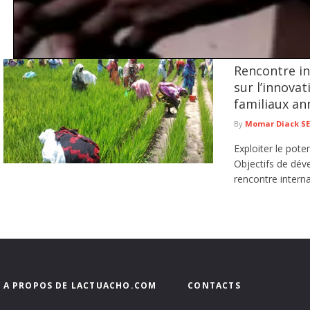
Rencontre in
Tentative de braquage d’un multiservice à Jaxaay : le présum
sur l’innovat
Le Commissariat d’arrondissement de Jaxaay a annoncé le défèrement au parqu
familiaux a
de ...
lire plus
By
Momar Diack S
Exploiter le poten
Objectifs de dév
rencontre interna
A PROPOS DE LACTUACHO.COM
CONTACTS