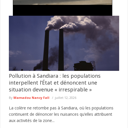
Intégration avortée à la LONASE : trois ex-agents
dénoncent une exclusion et interpellent la
direction
Une vive controverse secoue la Loterie nationale sénégalaise
(LONASE) après les dénonciations formulées par trois anciens
employés de sa filiale ...
lire plus
Pollution à Sandiara : les populations
interpellent l’État et dénoncent une
situation devenue « irrespirable »
By
Mamadou Nancy Fall
juillet 12, 2026
La colère ne retombe pas à Sandiara, où les populations
continuent de dénoncer les nuisances qu’elles attribuent
aux activités de la zone...