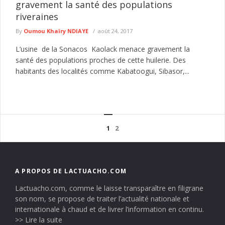
gravement la santé des populations
riveraines
By
Oumou Khaïry NDIAYE
août 24, 2017
L’usine de la Sonacos Kaolack menace gravement la
santé des populations proches de cette huilerie. Des
habitants des localités comme Kabatoogui, Sibasor,...
1
2
A PROPOS DE LACTUACHO.COM
Lactuacho.com, comme le laisse transparaître en filigrane
son nom, se propose de traiter l’actualité nationale et
internationale à chaud et de livrer l’information en continu.
>> Lire la suite