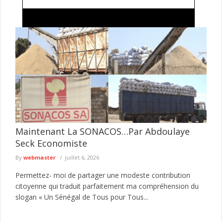
Vol de compteurs Sen’Eau : deux suspects arrêtés,
une tentative de corruption pour étouffer l’affaire
échoue
Deux individus domiciliés à Keur Massar ont été interpellés par
la Compagnie d’arrondissement de Dalifort-Foirail dans le
cadre d’une enquête ...
lire plus
Maintenant La SONACOS…Par Abdoulaye
Seck Economiste
By
webmaster
juillet 6, 2026
Permettez- moi de partager une modeste contribution
citoyenne qui traduit parfaitement ma compréhension du
slogan « Un Sénégal de Tous pour Tous...