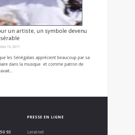
ur un artiste, un symbole devenu
 COUD et dénonce une « méconnaissance
isérable
s œuvres universitaires de Dakar (COUD). Le
illet 15, 2017
ue les Sénégalais apprécient beaucoup par sa
ndaire dans la musique et comme patron de
vait...
PRESSE EN LIGNE
 50 93
Leral.net