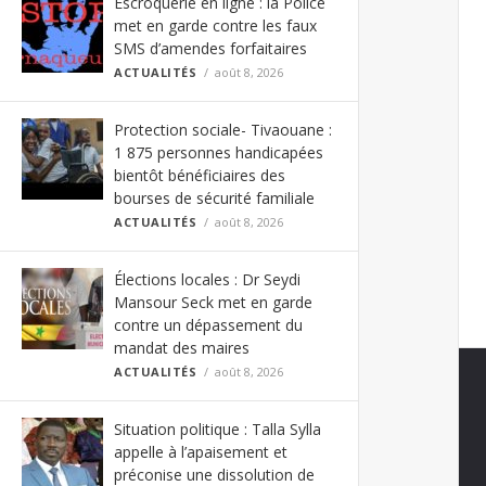
Escroquerie en ligne : la Police
met en garde contre les faux
SMS d’amendes forfaitaires
ACTUALITÉS
août 8, 2026
Protection sociale- Tivaouane :
1 875 personnes handicapées
bientôt bénéficiaires des
bourses de sécurité familiale
ACTUALITÉS
août 8, 2026
Élections locales : Dr Seydi
Mansour Seck met en garde
contre un dépassement du
mandat des maires
ACTUALITÉS
août 8, 2026
Situation politique : Talla Sylla
appelle à l’apaisement et
préconise une dissolution de