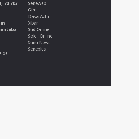
1) 70 703
Seneweb
Gfm
DakarActu
om
Xibar
uentaba
Sud Online
Soleil Online
Sunu News
Seneplus
e de