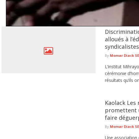
Discriminati
Tentative de braquage d’un multiservice à Jaxaay : le présum
alloués à l’é
Le Commissariat d’arrondissement de Jaxaay a annoncé le défèrement au parqu
syndicaliste
de ...
lire plus
By
Momar Diack S
L’institut Mihra
cérémonie d’homm
résultats qu’ils o
Kaolack Les 
promettent u
faire déguer
By
Momar Diack S
Une association 