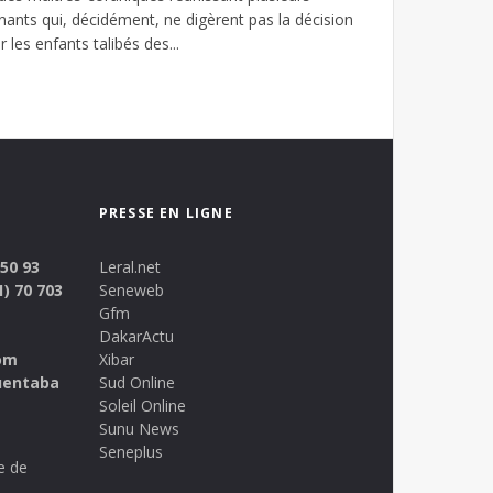
nants qui, décidément, ne digèrent pas la décision
r les enfants talibés des...
PRESSE EN LIGNE
 50 93
Leral.net
1) 70 703
Seneweb
Gfm
DakarActu
om
Xibar
uentaba
Sud Online
Soleil Online
Sunu News
Seneplus
e de