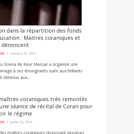
on dans la répartition des fonds
é agresseur envoyé au parquet
ducation : Maitres coraniques et
et d’un individu mis en cause dans une affaire
s dénoncent
ECK
octobre 19, 2021
you Souna de Keur Massar a organisé une
age à ses enseignants suite aux brillants
nt obtenus aux...
maîtres-coraniques très remontés
ne séance de récital de Coran pour
pir le régime
ECK
juillet 12, 2016
des maîtres-coraniques réunissant plusieurs