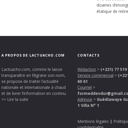
dizaines d’enseig
étatique de retire
A PROPOS DE LACTUACHO.COM
CONTACTS
Lactuacho.com, comme le laisse
Rédaction
>
(+221) 77 519
transparaître en filigrane son nom,
Service commercial
>
(+22
se propose de traiter l’actualité
60 61
nationale et internationale à chaud
Courriel
>
et de livrer l’information en continu.
formeddevdur@gmail.c
>> Lire la suite
Adresse
>
Guédiawaye G
1 Villa N° 1
Mentions légales
|
Politiqu
confidentialité