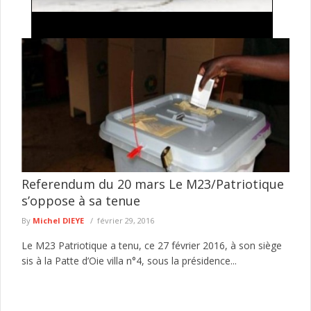
Sécurisation de Dakar : vaste opération de la
gendarmerie contre les abris provisoires
La Compagnie de gendarmerie de Dakar a mené, dans la
soirée du jeudi 6 août 2026, une importante opération de ...
lire plus
Referendum du 20 mars Le M23/Patriotique
s’oppose à sa tenue
By
Michel DIEYE
février 29, 2016
Le M23 Patriotique a tenu, ce 27 février 2016, à son siège
sis à la Patte d’Oie villa n°4, sous la présidence...