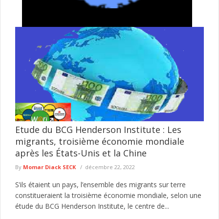
Escroquerie en ligne : la Police met en garde
contre les faux SMS d’amendes forfaitaires
La Police nationale met en garde les usagers de la route contre
une nouvelle campagne d’escroquerie menée à travers l’envoi
...
lire plus
Etude du BCG Henderson Institute : Les
migrants, troisième économie mondiale
après les États-Unis et la Chine
By
Momar Diack SECK
décembre 22, 2022
S’ils étaient un pays, l’ensemble des migrants sur terre
constitueraient la troisième économie mondiale, selon une
étude du BCG Henderson Institute, le centre de...