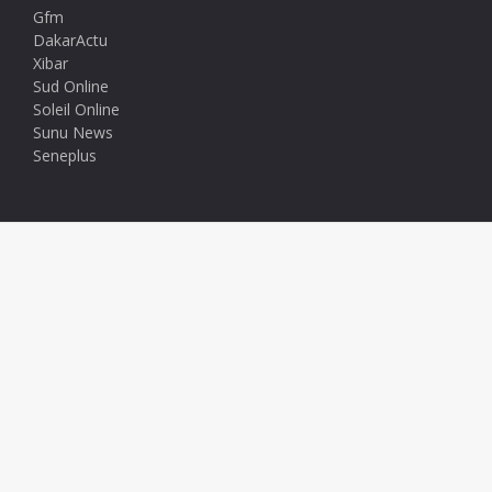
Gfm
DakarActu
Xibar
Sud Online
Soleil Online
Sunu News
Seneplus