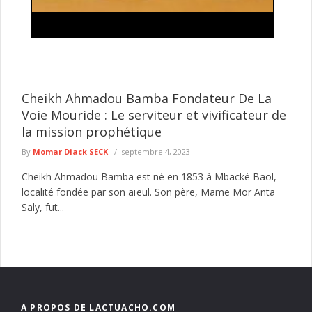
Processus de révision constitutionnelle au Ghana
: Leçons pour les autres pays africains Par Paul
Ejime
Les changements de gouvernement anticonstitutionnels ont
gravement affecté la démocratie participative en Afrique,
Cheikh Ahmadou Bamba Fondateur De La
entraînant notamment une résurgence des régimes militaires, ...
Voie Mouride : Le serviteur et vivificateur de
lire plus
la mission prophétique
By
Momar Diack SECK
septembre 4, 2023
Cheikh Ahmadou Bamba est né en 1853 à Mbacké Baol,
localité fondée par son aïeul. Son père, Mame Mor Anta
Saly, fut...
A PROPOS DE LACTUACHO.COM