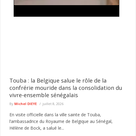
Élections locales : le mois d'août s'annonce
décisif pour la convocation du scrutin
La fixation de la date des prochaines élections locales continue
d'alimenter les débats au sein de la classe politique et ...
lire plus
Touba : la Belgique salue le rôle de la
confrérie mouride dans la consolidation du
vivre-ensemble sénégalais
By
Michel DIEYE
juillet 8, 2026
En visite officielle dans la ville sainte de Touba,
l’ambassadrice du Royaume de Belgique au Sénégal,
Hélène de Bock, a salué le...