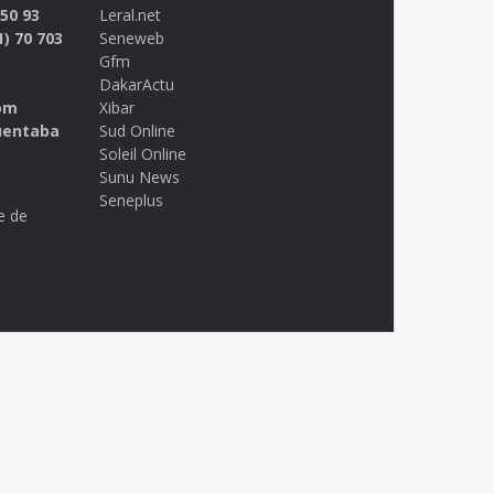
 50 93
Leral.net
1) 70 703
Seneweb
Gfm
DakarActu
om
Xibar
uentaba
Sud Online
Soleil Online
Sunu News
Seneplus
e de