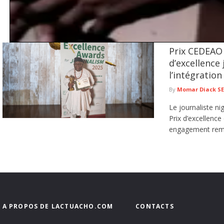
Prix CEDEAO 
Tentative de braquage d’un multiservice à Jaxaay : le présum
d’excellence
Le Commissariat d’arrondissement de Jaxaay a annoncé le défèrement au parqu
l’intégratio
de ...
lire plus
By
Momar Diack S
Le journaliste ni
Prix d’excellenc
engagement rema
A PROPOS DE LACTUACHO.COM
CONTACTS