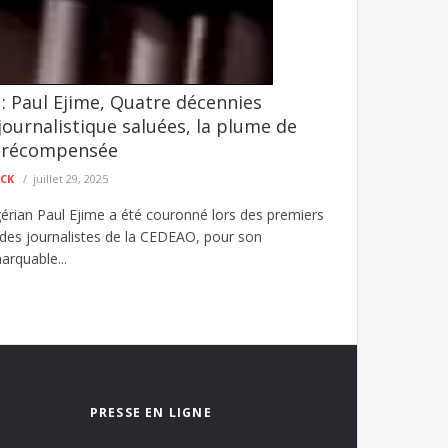
: Paul Ejime, Quatre décennies
é agresseur envoyé au parquet
 journalistique saluées, la plume de
et d’un individu mis en cause dans une affaire
n récompensée
ECK
juillet 29, 2025
gérian Paul Ejime a été couronné lors des premiers
e des journalistes de la CEDEAO, pour son
rquable...
PRESSE EN LIGNE