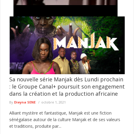
Tentative de braquage d’un multiservice à Jaxaay :
le présumé agresseur envoyé au parquet
Le Commissariat d’arrondissement de Jaxaay a annoncé le
défèrement au parquet d’un individu mis en cause dans une
affaire de ...
lire plus
Sa nouvelle série Manjak dès Lundi prochain
: le Groupe Canal+ poursuit son engagement
dans la création et la production africaine
By
Dieyna SENE
octobre 1, 2021
Alliant mystère et fantastique, Manjak est une fiction
sénégalaise autour de la culture Manjak et de ses valeurs
et traditions, produite par...