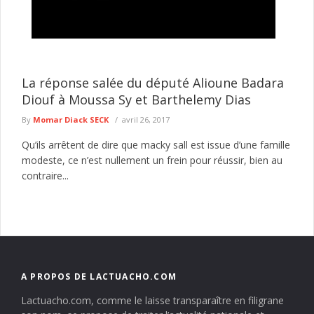
Pikine Guinaw Rails : un homme placé en garde à
vue après avoir mortellement poignardé son frère
Le Commissariat d'arrondissement de Guinaw Rails a interpellé
un homme soupçonné d'avoir mortellement blessé son frère au
La réponse salée du député Alioune Badara
cours d'une violente ...
lire plus
Diouf à Moussa Sy et Barthelemy Dias
By
Momar Diack SECK
avril 26, 2017
Qu’ils arrêtent de dire que macky sall est issue d’une famille
modeste, ce n’est nullement un frein pour réussir, bien au
contraire...
A PROPOS DE LACTUACHO.COM
Lactuacho.com, comme le laisse transparaître en filigrane