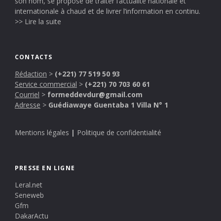
son nom, se propose de traiter l’actualité nationale et
internationale à chaud et de livrer l’information en continu.
>> Lire la suite
CONTACTS
Rédaction
>
(+221) 77 519 50 93
Service commercial
>
(+221) 70 703 60 61
Courriel
>
formeddevdur@gmail.com
Adresse
>
Guédiawaye Guentaba 1 Villa N° 1
Mentions légales
|
Politique de confidentialité
PRESSE EN LIGNE
Leral.net
Seneweb
Gfm
DakarActu