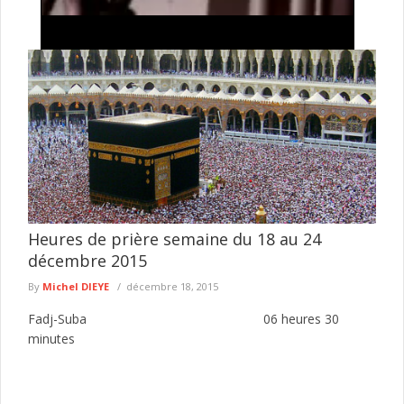
Tentative de braquage d’un multiservice à Jaxaay :
le présumé agresseur envoyé au parquet
Le Commissariat d’arrondissement de Jaxaay a annoncé le
défèrement au parquet d’un individu mis en cause dans une
affaire de ...
lire plus
Heures de prière semaine du 18 au 24
décembre 2015
By
Michel DIEYE
décembre 18, 2015
Fadj-Suba 06 heures 30
minutes