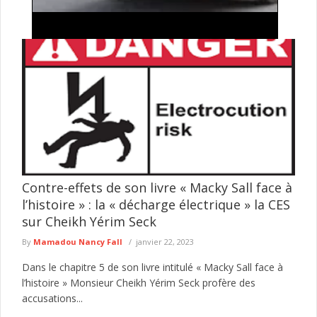
Lutte contre l'insécurité: importante descente
policière autour de Tilène , drogues, armes
blanches et occupations anarchiques ciblées
Le Commissariat d'arrondissement de la Médina a mené, le 4
août 2026, une vaste opération de sécurisation dans plusieurs
secteurs ...
lire plus
Contre-effets de son livre « Macky Sall face à
l’histoire » : la « décharge électrique » la CES
sur Cheikh Yérim Seck
By
Mamadou Nancy Fall
janvier 22, 2023
Dans le chapitre 5 de son livre intitulé « Macky Sall face à
l’histoire » Monsieur Cheikh Yérim Seck profère des
accusations...