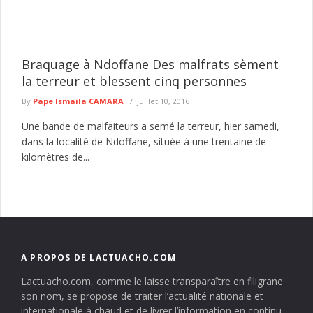
Braquage à Ndoffane Des malfrats sèment
la terreur et blessent cinq personnes
By
Pape Ismaïla CAMARA
juillet 10, 2016
Une bande de malfaiteurs a semé la terreur, hier samedi,
dans la localité de Ndoffane, située à une trentaine de
kilomètres de...
A PROPOS DE LACTUACHO.COM
Lactuacho.com, comme le laisse transparaître en filigrane
son nom, se propose de traiter l’actualité nationale et
internationale à chaud et de livrer l’information en continu.