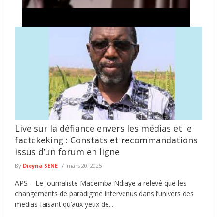
Tentative de braquage d’un multiservice à Jaxaay :
le présumé agresseur envoyé au parquet
Le Commissariat d’arrondissement de Jaxaay a annoncé le
défèrement au parquet d’un individu mis en cause dans une
affaire de ...
lire plus
Live sur la défiance envers les médias et le
factckeking : Constats et recommandations
issus d’un forum en ligne
By
Dieyna SENE
mars 20, 2025
APS – Le journaliste Mademba Ndiaye a relevé que les
changements de paradigme intervenus dans l’univers des
médias faisant qu’aux yeux de...