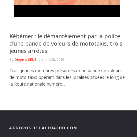
Traite de personnes et proxénétisme : une
suspecte déférée au parquet à Kédougou
L’Antenne régionale de Kédougou de la Division nationale de
lutte contre le trafic de migrants et pratiques assimilées (DNLT)
Kébémer : le démantèlement par la police
a ...
lire plus
d’une bande de voleurs de mototaxis, trois
jeunes arrêtés
By
Dieyna SENE
mars 28, 2019
Trois jeunes membres présumés d’une bande de voleurs
de moto-taxis opérant dans les localités situées le long de
la Route nationale numéro...
A PROPOS DE LACTUACHO.COM