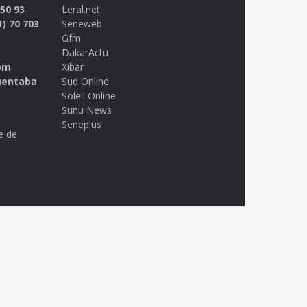
 50 93
Leral.net
1) 70 703
Seneweb
Gfm
DakarActu
om
Xibar
uentaba
Sud Online
Soleil Online
Sunu News
Seneplus
e de