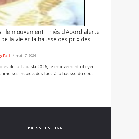
 : le mouvement Thiès d’Abord alerte
-t-elle avec le feu sacré ? Par Ndiamé
 de la vie et la hausse des prix des
 prises de parole sur les réseaux sociaux,
 Fall
mai 17, 2026
ines de la Tabaski 2026, le mouvement citoyen
prime ses inquiétudes face à la hausse du coût
PRESSE EN LIGNE