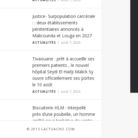
Justice- Surpopulation carcérale
: : deux établissements
pénitentiaires annoncés à
Malicounda et Louga en 2027
ACTUALITÉS
août 7, 2026
Tivaouane : prêt à accueillir ses
premiers patients , le nouvel
hôpital Seydi El Hadji Malick Sy
ouvre officiellement ses portes
le 10 août
ACTUALITÉS
août 7, 2026
Biscuiterie-HLM : Interpellé
près d’une poubelle, un homme
arrêté pour tentative de vente
de viande impropre à la
© 2015 LACTUACHO.COM
consommation