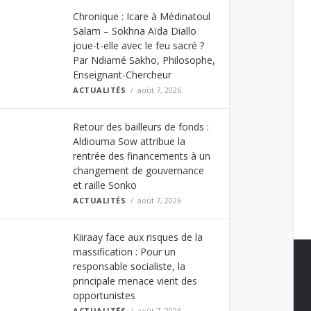
Chronique : Icare à Médinatoul
Salam – Sokhna Aïda Diallo
joue-t-elle avec le feu sacré ?
Par Ndiamé Sakho, Philosophe,
Enseignant-Chercheur
ACTUALITÉS
août 7, 2026
Retour des bailleurs de fonds :
Aldiouma Sow attribue la
rentrée des financements à un
changement de gouvernance
et raille Sonko
ACTUALITÉS
août 7, 2026
Kiiraay face aux risques de la
massification : Pour un
responsable socialiste, la
principale menace vient des
opportunistes
ACTUALITÉS
août 7, 2026