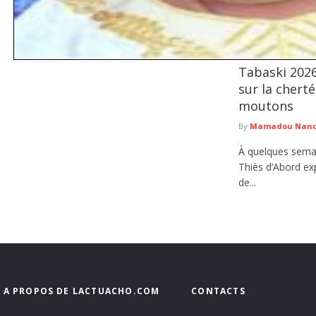
Tabaski 2026
Chronique : Icare à Médinatoul Salam - Sokhna Aïda Diallo joue
Sakho, Philosophe, Enseignant-Chercheur
sur la cherté
L'actualité récente de SokhnaAïda Diallo frappe par une intensité nouvelle. Ses
moutons
devenues virales, ...
lire plus
By
Mamadou Nancy
À quelques sema
Thiès d’Abord ex
de...
A PROPOS DE LACTUACHO.COM
CONTACTS