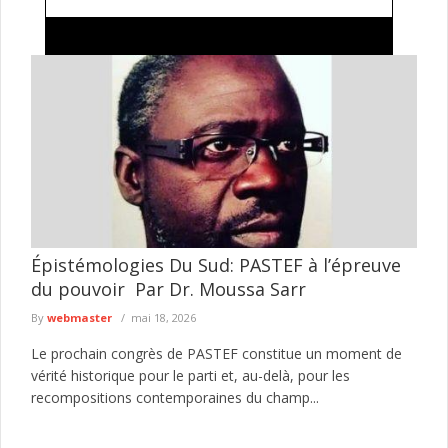
Magal, transhumance et mandat : Pour Badara
Pouye, ces attaques contre le gouvernement
relèvent d'une stratégie politique Pastéfienne
Membre du pôle communication du parti présidentiel Kiiraay,
Badara Pouye estime que les nombreuses critiques formulées
après le Grand Magal ...
lire plus
Épistémologies Du Sud: PASTEF à l’épreuve
du pouvoir Par Dr. Moussa Sarr
By
webmaster
mai 18, 2026
Le prochain congrès de PASTEF constitue un moment de
vérité historique pour le parti et, au-delà, pour les
recompositions contemporaines du champ...