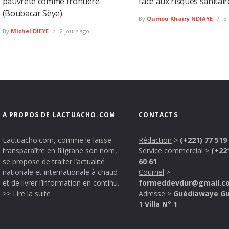
pauvreté comme frontière
face aux risques sanitair
(Boubacar Sèye).
By
Oumou Khaïry NDIAYE
3 
By
Michel DIEYE
2 jours ago
A PROPOS DE LACTUACHO.COM
CONTACTS
Lactuacho.com, comme le laisse
Rédaction
>
(+221) 77 519
transparaître en filigrane son nom,
Service commercial
>
(+22
se propose de traiter l’actualité
60 61
nationale et internationale à chaud
Courriel
>
et de livrer l’information en continu.
formeddevdur@gmail.c
>> Lire la suite
Adresse
>
Guédiawaye G
1 Villa N° 1