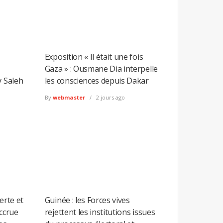
Exposition « Il était une fois
Gaza » : Ousmane Dia interpelle
y Saleh
les consciences depuis Dakar
By
webmaster
2 jours ago
erte et
Guinée : les Forces vives
accrue
rejettent les institutions issues