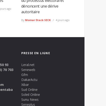
es
du processus électoral et
dénoncent une dérive
jours ago
autoritaire
By
Momar Diack SECK
4 jours ago
PRESSE EN LIGNE
 50 93
Leral.net
1) 70 703
Seneweb
Gfm
DakarActu
om
Xibar
uentaba
Sud Online
Soleil Online
Sunu News
Seneplus