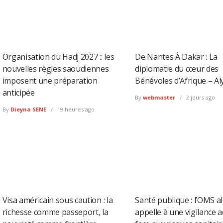
Organisation du Hadj 2027 :: les
De Nantes À Dakar : La
nouvelles règles saoudiennes
diplomatie du cœur des
imposent une préparation
Bénévoles d’Afrique – Al
anticipée
By
webmaster
2 jours ago
By
Dieyna SENE
19 heures ago
Visa américain sous caution : la
Santé publique : l’OMS al
richesse comme passeport, la
appelle à une vigilance 