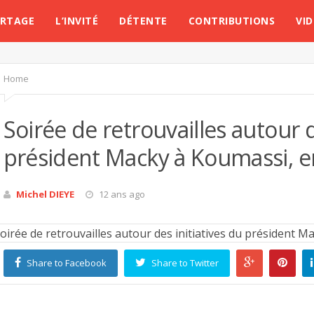
ORTAGE
L’INVITÉ
DÉTENTE
CONTRIBUTIONS
VI
Home
Soirée de retrouvailles autour d
président Macky à Koumassi, en
Michel DIEYE
12 ans ago
Share to Facebook
Share to Twitter