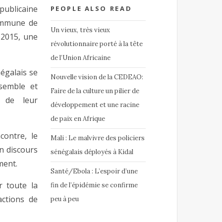
ublicaine
PEOPLE ALSO READ
commune de
Un vieux, très vieux
 2015, une
révolutionnaire porté à la tête
de l’Union Africaine
égalais se
Nouvelle vision de la CEDEAO:
semble et
Faire de la culture un pilier de
 de leur
développement et une racine
de paix en Afrique
contre, le
Mali : Le malvivre des policiers
n discours
sénégalais déployés à Kidal
ment.
Santé/Ebola : L’espoir d’une
 toute la
fin de l’épidémie se confirme
ctions de
peu à peu