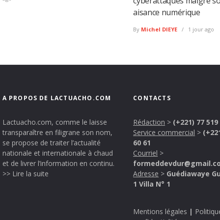
cyberattaques malgré s
aisance numérique
By
Michel DIEYE
1 jour ago
A PROPOS DE LACTUACHO.COM
CONTACTS
Lactuacho.com, comme le laisse
Rédaction
>
(+221) 77 519
transparaître en filigrane son nom,
Service commercial
>
(+22
se propose de traiter l’actualité
60 61
nationale et internationale à chaud
Courriel
>
et de livrer l’information en continu.
formeddevdur@gmail.c
>> Lire la suite
Adresse
>
Guédiawaye G
1 Villa N° 1
Mentions légales
|
Politiqu