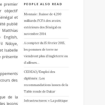
le premier
PEOPLE ALSO READ
 objectif
Monnaie : Baisse de 4,200
Sénégal et
milliards FCFA des avoirs
 été publié
extérieurs des Sénégal en
r Matthias
novembre 2014
 English,
il Ndoye,
A compter du 15 février 2015,
t Isabelle
les pommes de terre ne
e présente
viendront plus d’Angleterre ou
d’ailleurs…
CEDEAO/Emploi des
oppements
diplômés : Les
 cours des
recommandations issues de la
Table ronde de Dakar
que de la
Infrastructures: « La politique
des leçons