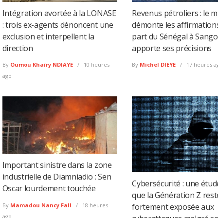
Intégration avortée à la LONASE
Revenus pétroliers : le m
: trois ex-agents dénoncent une
démonte les affirmations
exclusion et interpellent la
part du Sénégal à Sang
direction
apporte ses précisions
By
Oumou Khaïry NDIAYE
10 heures
By
Michel DIEYE
17 heures a
ago
Important sinistre dans la zone
industrielle de Diamniadio : Sen
Cybersécurité : une étud
Oscar lourdement touchée
que la Génération Z rest
fortement exposée aux
By
Mamadou Nancy Fall
18 heures
ago