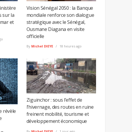
inistère
Vision Sénégal 2050 : la Banque
 sur la
mondiale renforce son dialogue
omar et
stratégique avec le Sénégal,
Ousmane Diagana en visite
officielle
go
By
Michel DIEYE
18 heures ago
Ziguinchor : sous l’effet de
l’hivernage, des routes en ruine
e révèle
freinent mobilité, tourisme et
e
développement économique
By
Michel DIEYE
1 jour ago