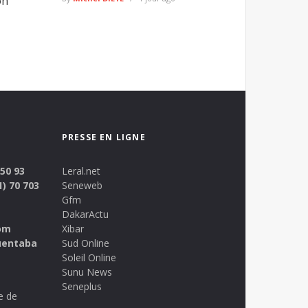
on
PRESSE EN LIGNE
 50 93
Leral.net
1) 70 703
Seneweb
Gfm
DakarActu
om
Xibar
uentaba
Sud Online
Soleil Online
Sunu News
Seneplus
e de