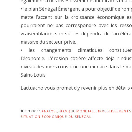
également à des investissements inefficaces et à l
• le plan Sénégal Émergent a pour objectif de rompr
mette l’accent sur la croissance économique es
pourraient ne pas correspondre avec les ressou
vraisemblance, son succès dépendra de l’accéléra
massive du secteur privé.
• les changements climatiques constit
l’économie. L’érosion côtière affecte déjà l’indu
niveau des mers constitue une menace dans le mo
Saint-Louis.
Lactuacho vous promet d’y revenir plus en détails 
TOPICS:
ANALYSE
,
BANQUE MONDIALE
,
INVESTISSEMENTS 
SITUATION ÉCONOMIQUE DU SÉNÉGAL