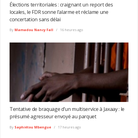
Élections territoriales : craignant un report des
locales, le FDR sonne l’alarme et réclame une
concertation sans délai
By
Mamadou Nancy Fall
16 heures ago
Tentative de braquage d’un multiservice à Jaxaay : le
présumé agresseur envoyé au parquet
By
Saphiétou Mbengue
17 heures ago