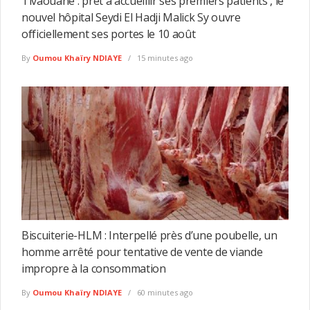
Tivaouane : prêt à accueillir ses premiers patients , le
nouvel hôpital Seydi El Hadji Malick Sy ouvre
officiellement ses portes le 10 août
By
Oumou Khaïry NDIAYE
15 minutes ago
Biscuiterie-HLM : Interpellé près d’une poubelle, un
homme arrêté pour tentative de vente de viande
impropre à la consommation
By
Oumou Khaïry NDIAYE
60 minutes ago